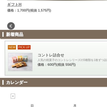
ギフトH
価格：1,700円(税抜 1,575円)
新着商品
NEW
PICK UP
コントレ詰合せ
人気の焼菓子のコントレシリーズの5種類を1枚ずつ
価格：600円(税抜 556円)
カレンダー
日
月