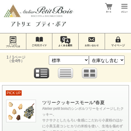
1 / 1ページ
（全4件）
PICK UP
ツリークッキースモール*春夏
Atelier petit boisのシンボルツリーをイメージしたク
ッキー。
サクサクとしたもろい食感にこだわり小麦粉のほか
に小美玉産コシヒカリの米粉を使い、生地を傷めず