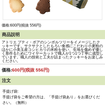
価格:600円(税抜 556円)
商品説明
アトリエ プティ・ボアのシンボルツリーをイメージしたク
ッキーです。サクサクとしたもろい食感にこだわり小麦粉の
ほかに小美玉産コシヒカリの米粉を使い、生地を傷めず優し
く形作るためにワイヤーカットで職人が1つ1つ丁寧に成型し
ています。職人の技術と工夫が詰まったクッキーをお楽しみ
ください。
価格:
600円
(税抜 556円)
注文
手提げ袋:
手提げ袋をご希望の方は、「手提げ袋あり」をお選びくだ
さい。（無料）